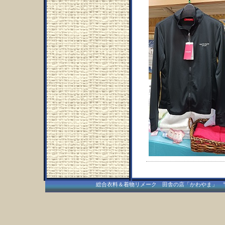
総合衣料＆着物リメーク 田舎の店「かわやま」 〒409-15