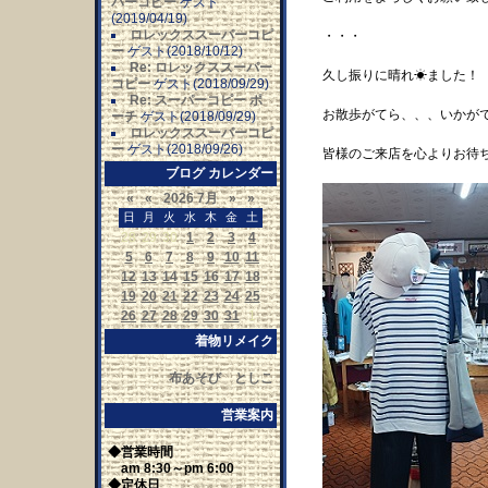
パーコピー
ゲスト
(2019/04/19)
ロレックススーパーコピ
・・・
ー
ゲスト(2018/10/12)
Re: ロレックススーパー
久し振りに晴れ☀ました！
コピー
ゲスト(2018/09/29)
Re: スーパーコピー ポ
お散歩がてら、、、いかが
ーチ
ゲスト(2018/09/29)
ロレックススーパーコピ
ー
ゲスト(2018/09/26)
皆様のご来店を心よりお待
ブログ カレンダー
«
«
2026 7月
»
»
日
月
火
水
木
金
土
28
29
30
1
2
3
4
5
6
7
8
9
10
11
12
13
14
15
16
17
18
19
20
21
22
23
24
25
26
27
28
29
30
31
1
着物リメイク
布あそび としこ
営業案内
◆営業時間
am 8:30～pm 6:00
◆定休日