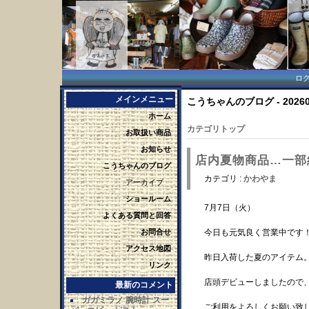
ロ
メインメニュー
こうちゃんのブログ - 2026
ホーム
カテゴリトップ
お取扱い商品
お知らせ
店内夏物商品…一部
こうちゃんのブログ
カテゴリ :
かわやま
アーカイブ
ショールーム
7月7日（火）
よくある質問と回答
お問合せ
今日も元気良く営業中です
アクセス地図
昨日入荷した夏のアイテム
リンク
店頭デビューしましたので
最新のコメント
ガガミラノ 腕時計 スー
ご利用をよろしくお願い致