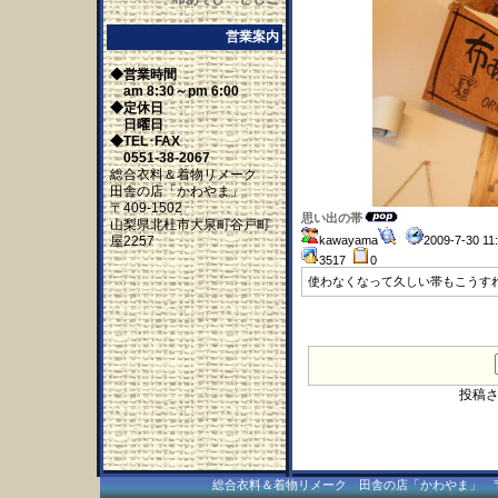
営業案内
◆営業時間
am 8:30～pm 6:00
◆定休日
日曜日
◆TEL･FAX
0551-38-2067
総合衣料＆着物リメーク
田舎の店「かわやま」
〒409-1502
思い出の帯
山梨県北杜市大泉町谷戸町
屋2257
kawayama
2009-7-30 1
3517
0
使わなくなって久しい帯もこうす
投稿
総合衣料＆着物リメーク 田舎の店「かわやま」 〒409-15