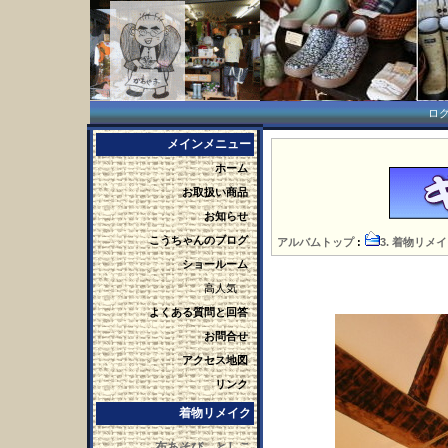
ロ
メインメニュー
ホーム
お取扱い商品
お知らせ
こうちゃんのブログ
アルバムトップ
:
3. 着物リメ
ショールーム
高人気
よくある質問と回答
お問合せ
アクセス地図
リンク
着物リメイク
布あそび としこ