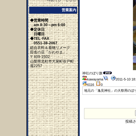
営業案内
◆営業時間
am 8:30～pm 6:00
◆定休日
日曜日
◆TEL･FAX
0551-38-2067
総合衣料＆着物リメーク
田舎の店「かわやま」
〒409-1502
山梨県北杜市大泉町谷戸町
屋2257
神社のぼり旗
kawayama
2011-5-10 1
6116
0
地元の「逸見神社」の大祭用のぼ
投稿