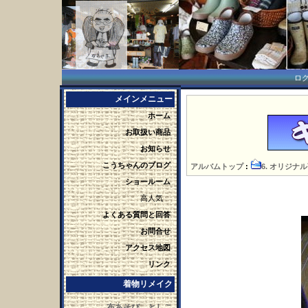
ロ
メインメニュー
ホーム
お取扱い商品
お知らせ
こうちゃんのブログ
アルバムトップ
:
6. オリジナ
ショールーム
高人気
よくある質問と回答
お問合せ
アクセス地図
リンク
着物リメイク
布あそび としこ