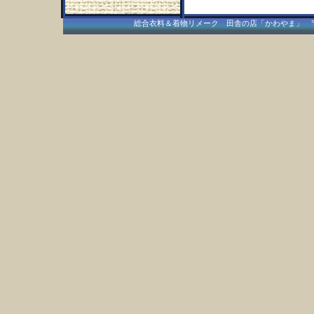
総合衣料＆着物リメーク 田舎の店「かわやま」 〒409-15