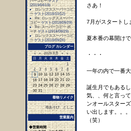
パーコピー
ゲスト
さあ！
(2019/04/19)
ロレックススーパーコピ
ー
ゲスト(2018/10/12)
Re: ロレックススーパー
7月がスタートし
コピー
ゲスト(2018/09/29)
Re: スーパーコピー ポ
ーチ
ゲスト(2018/09/29)
ロレックススーパーコピ
夏本番の幕開けで
ー
ゲスト(2018/09/26)
ブログ カレンダー
«
«
2026 8月
»
»
・・・
日
月
火
水
木
金
土
26
27
28
29
30
31
1
2
3
4
5
6
7
8
一年の内で一番大
10
11
12
13
14
15
9
17
18
19
20
21
22
16
23
24
25
26
27
28
29
誕生月でもあるし
30
31
1
2
3
4
5
気、、何と言って
着物リメイク
ンオールスターズ
布あそび としこ
い出します。。。
営業案内
（笑）
◆営業時間