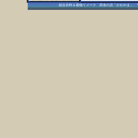
総合衣料＆着物リメーク 田舎の店「かわやま」 〒409-15