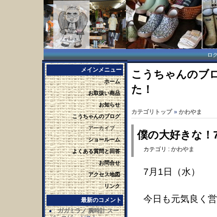
ロ
メインメニュー
こうちゃんのブロ
ホーム
た！
お取扱い商品
お知らせ
カテゴリトップ
»
かわやま
こうちゃんのブログ
アーカイブ
僕の大好きな！
ショールーム
カテゴリ :
かわやま
よくある質問と回答
お問合せ
7月1日（水）
アクセス地図
リンク
今日も元気良く営
最新のコメント
ガガミラノ 腕時計 スー