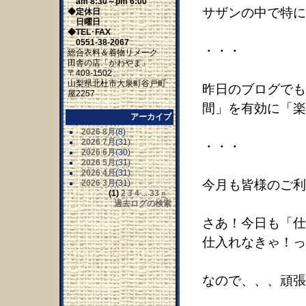
am 8:30～pm 6:00
サザンの中で特に
◆定休日
日曜日
◆TEL･FAX
0551-38-2067
・・・
総合衣料＆着物リメーク
田舎の店「かわやま」
〒409-1502
山梨県北杜市大泉町谷戸町
昨日のブログでも
屋2257
間」を有効に「楽
アーカイブ
2026 8月
(8)
2026 7月
(31)
・・・
2026 6月
(30)
2026 5月
(31)
2026 4月
(31)
今月も皆様のご利
2026 3月
(31)
(1)
2
3
4
...
33
»
過去ログの検索
さあ！今日も「仕
仕入れなきゃ！っ
なので、、、頑張