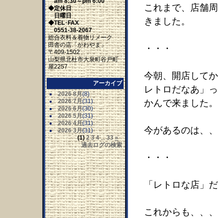
am 8:30～pm 6:00
これまで、店舗周
◆定休日
日曜日
きました。
◆TEL･FAX
0551-38-2067
総合衣料＆着物リメーク
田舎の店「かわやま」
・・・
〒409-1502
山梨県北杜市大泉町谷戸町
屋2257
今朝、開店してか
アーカイブ
レトロだなあ」っ
2026 8月
(8)
2026 7月
(31)
かんで来ました。
2026 6月
(30)
2026 5月
(31)
2026 4月
(31)
今があるのは、、
2026 3月
(31)
(1)
2
3
4
...
33
»
過去ログの検索
・・・
「レトロな店」だ
これからも、、、