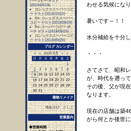
パーコピー
ゲスト
わせる気候になり
(2019/04/19)
ロレックススーパーコピ
ー
ゲスト(2018/10/12)
Re: ロレックススーパー
暑いです～！！
コピー
ゲスト(2018/09/29)
Re: スーパーコピー ポ
ーチ
ゲスト(2018/09/29)
ロレックススーパーコピ
水分補給を十分し
ー
ゲスト(2018/09/26)
ブログ カレンダー
・・・
«
«
2026 8月
»
»
日
月
火
水
木
金
土
26
27
28
29
30
31
1
2
3
4
5
6
7
8
さてさて、昭和レ
10
11
12
13
14
15
9
が、時代を遡って
17
18
19
20
21
22
16
23
24
25
26
27
28
29
その後、父が現在
30
31
1
2
3
4
5
なります。
着物リメイク
布あそび としこ
現在の店舗は築4
営業案内
がら何とか後世に
◆営業時間