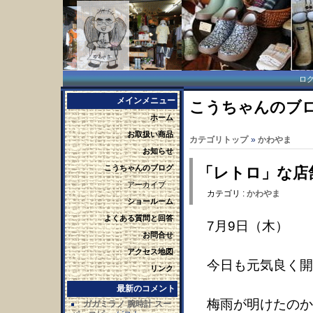
ロ
メインメニュー
こうちゃんのブロ
ホーム
お取扱い商品
カテゴリトップ
»
かわやま
お知らせ
こうちゃんのブログ
「レトロ」な店
アーカイブ
カテゴリ :
かわやま
ショールーム
よくある質問と回答
7月9日（木）
お問合せ
アクセス地図
今日も元気良く開
リンク
最新のコメント
梅雨が明けたのか
ガガミラノ 腕時計 スー