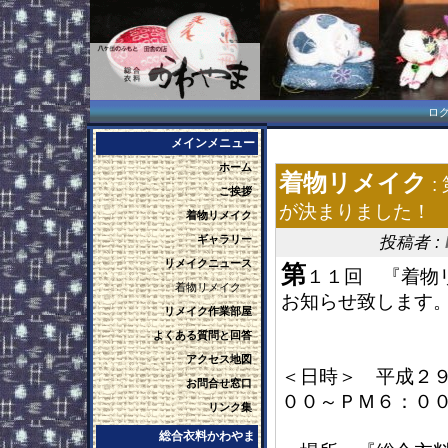
ロ
メインメニュー
ホーム
着物リメイク
:
ご挨拶
が決まりました！
着物リメイク
ギャラリー
投稿者 :
リメイクニュース
第
１１回 『着物
着物リメイク
お知らせ致します
リメイク作業部屋
よくある質問と回答
アクセス地図
＜日時＞ 平成２
お問合せ窓口
００～ＰＭ６：０
リンク集
総合衣料かわやま