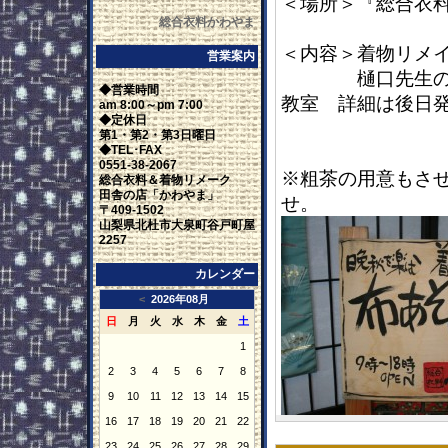
＜場所＞『総合衣
総合衣料かわやま
＜内容＞着物リメ
営業案内
樋口先生の布遊
◆営業時間
教室 詳細は後日
am 8:00～pm 7:00
◆定休日
第1・第2・第3日曜日
◆TEL･FAX
0551-38-2067
※粗茶の用意もさ
総合衣料＆着物リメーク
田舎の店「かわやま」
せ。
〒409-1502
山梨県北杜市大泉町谷戸町屋
2257
カレンダー
<
2026年08月
日
月
火
水
木
金
土
1
2
3
4
5
6
7
8
9
10
11
12
13
14
15
16
17
18
19
20
21
22
23
24
25
26
27
28
29