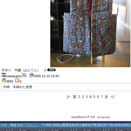
手作り 半纏（はんてん） ２
kawayama
2009-12-10 15:44
3893
0
中綿 木綿わた使用
[<
前
1
2
3
4
5
6
7
次
>]
myAlbum-P 2.9
(
original
)
ク 布あそび「としこ」 〒409-1502山梨県北杜市大泉町谷戸町屋2257 TEL&FAX:0551-3