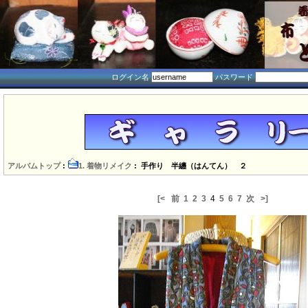
ログイン名
パスワード
アルバムトップ
:
1. 着物リメイク
: 手作り 半纏（はんてん） ２
[<
前
1
2
3
4
5
6
7
次
>]