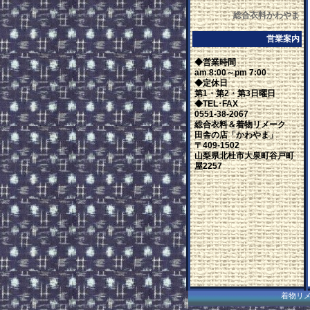
総合衣料かわやま
営業案内
◆営業時間
am 8:00～pm 7:00
◆定休日
第1・第2・第3日曜日
◆TEL･FAX
0551-38-2067
総合衣料＆着物リメーク
田舎の店「かわやま」
〒409-1502
山梨県北杜市大泉町谷戸町
屋2257
着物リメー