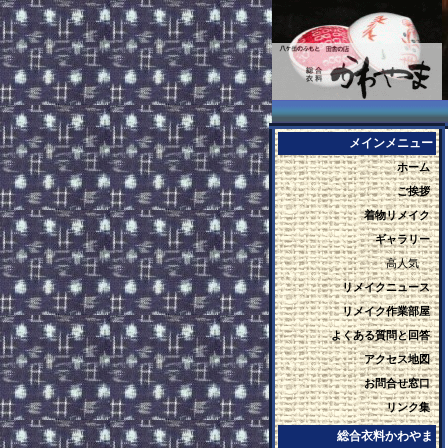
メインメニュー
ホーム
ご挨拶
着物リメイク
ギャラリー
高人気
リメイクニュース
リメイク作業部屋
よくある質問と回答
アクセス地図
お問合せ窓口
リンク集
総合衣料かわやま