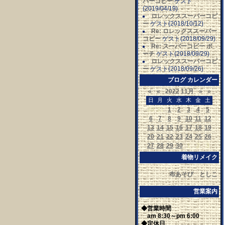
パーコピー
ゲスト
(2019/04/19)
ロレックススーパーコピ
ー
ゲスト(2018/10/12)
Re: ロレックススーパー
コピー
ゲスト(2018/09/29)
Re: スーパーコピー ポ
ーチ
ゲスト(2018/09/29)
ロレックススーパーコピ
ー
ゲスト(2018/09/26)
ブログ カレンダー
«
«
2022 11月
»
»
日
月
火
水
木
金
土
30
31
1
2
3
4
5
6
7
8
9
10
11
12
13
14
15
16
17
18
19
20
21
22
23
24
25
26
27
28
29
30
1
2
3
着物リメイク
布あそび としこ
営業案内
◆営業時間
am 8:30～pm 6:00
◆定休日