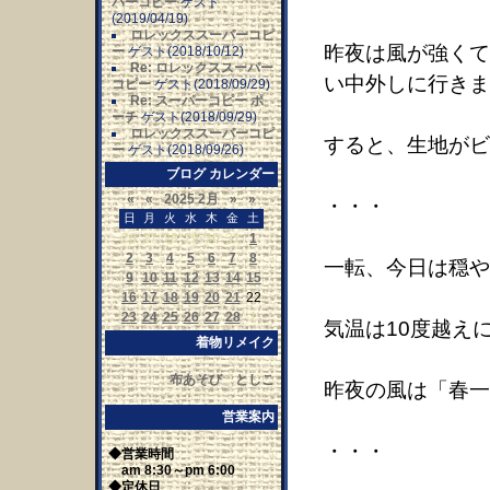
パーコピー
ゲスト
(2019/04/19)
ロレックススーパーコピ
昨夜は風が強くて
ー
ゲスト(2018/10/12)
Re: ロレックススーパー
い中外しに行きま
コピー
ゲスト(2018/09/29)
Re: スーパーコピー ポ
ーチ
ゲスト(2018/09/29)
ロレックススーパーコピ
すると、生地がビ
ー
ゲスト(2018/09/26)
ブログ カレンダー
«
«
2025 2月
»
»
・・・
日
月
火
水
木
金
土
26
27
28
29
30
31
1
2
3
4
5
6
7
8
一転、今日は穏や
9
10
11
12
13
14
15
16
17
18
19
20
21
22
23
24
25
26
27
28
1
気温は10度越え
着物リメイク
布あそび としこ
昨夜の風は「春一
営業案内
・・・
◆営業時間
am 8:30～pm 6:00
◆定休日