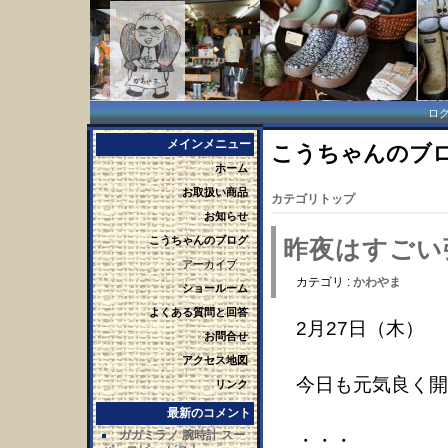
ロ
メインメニュー
こうちゃんのブログ 
ホーム
お取扱い商品
カテゴリトップ
お知らせ
こうちゃんのブログ
昨夜はすごい
アーカイブ
カテゴリ :
かわやま
ショールーム
よくある質問と回答
2月27日（木）
お問合せ
アクセス地図
今日も元気良く開
リンク
最新のコメント
ガガミラノ 腕時計 スー
・・・