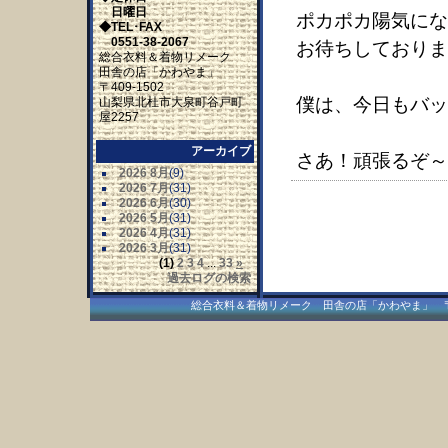
日曜日
ポカポカ陽気にな
◆TEL･FAX
0551-38-2067
お待ちしておりま
総合衣料＆着物リメーク
田舎の店「かわやま」
〒409-1502
僕は、今日もバッ
山梨県北杜市大泉町谷戸町
屋2257
アーカイブ
さあ！頑張るぞ～
2026 8月
(9)
2026 7月
(31)
2026 6月
(30)
2026 5月
(31)
2026 4月
(31)
2026 3月
(31)
(1)
2
3
4
...
33
»
過去ログの検索
総合衣料＆着物リメーク 田舎の店「かわやま」 〒409-15