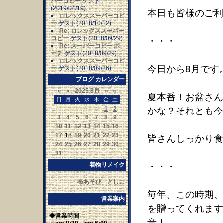
パーコピー
ゲスト
(2019/04/19)
本日も皆様のご利
ロレックススーパーコピ
ー
ゲスト(2018/10/12)
Re: ロレックススーパー
コピー
ゲスト(2018/09/29)
・・・
Re: スーパーコピー ポ
ーチ
ゲスト(2018/09/29)
ロレックススーパーコピ
今日から8月です
ー
ゲスト(2018/09/26)
ブログ カレンダー
«
«
2025 8月
»
»
夏本番！お盆さん
日
月
火
水
木
金
土
27
28
29
30
31
1
2
かな？それとも今
3
4
5
6
7
8
9
10
11
12
13
14
15
16
17
18
19
20
21
22
23
皆さんしっかり食
24
25
26
27
28
29
30
31
1
2
3
4
5
6
着物リメイク
・・・
布あそび としこ
毎年、この時期、
営業案内
を贈ってくれます
◆営業時間
音！