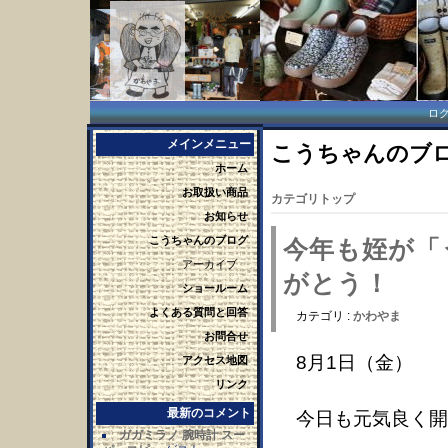
ロ
メインメニュー
こうちゃんのブログ 
ホーム
お取扱い商品
カテゴリトップ
お知らせ
こうちゃんのブログ
今年も姪が「
アーカイブ
がとう！
ショールーム
よくある質問と回答
カテゴリ :
かわやま
お問合せ
8月1日（金）
アクセス地図
リンク
最新のコメント
今日も元気良く開
ガガミラノ 腕時計 スー