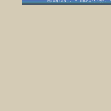
総合衣料＆着物リメーク 田舎の店「かわやま」 〒409-15