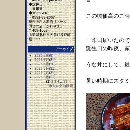
am 8:30～pm 6:00
◆定休日
日曜日
◆TEL･FAX
この物価高のご時
0551-38-2067
総合衣料＆着物リメーク
田舎の店「かわやま」
〒409-1502
山梨県北杜市大泉町谷戸町
屋2257
一昨日届いたので
誕生日の昨夜、家
アーカイブ
2026 8月
(8)
2026 7月
(31)
うな丼にして、最
2026 6月
(30)
2026 5月
(31)
2026 4月
(31)
2026 3月
(31)
暑い時期にスタミ
(1)
2
3
4
...
33
»
過去ログの検索