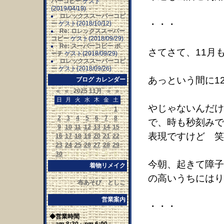
パーコピー
ゲスト
(2019/04/19)
ロレックススーパーコピ
・・・
ー
ゲスト(2018/10/12)
Re: ロレックススーパー
コピー
ゲスト(2018/09/29)
Re: スーパーコピー ポ
さてさて、11月
ーチ
ゲスト(2018/09/29)
ロレックススーパーコピ
ー
ゲスト(2018/09/26)
あっという間に1
ブログ カレンダー
«
«
2025 11月
»
»
日
月
火
水
木
金
土
やじゃないんだけ
26
27
28
29
30
31
1
2
3
4
5
6
7
8
で、時も秒刻みで
9
10
11
12
13
14
15
表現ですけど 笑
16
17
18
19
20
21
22
23
24
25
26
27
28
29
30
1
2
3
4
5
6
今朝、起きて障子
着物リメイク
の高いうちにはり
布あそび としこ
営業案内
・・・
◆営業時間