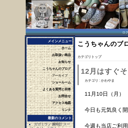
ロ
メインメニュー
こうちゃんのブログ 
ホーム
お取扱い商品
カテゴリトップ
お知らせ
こうちゃんのブログ
12月はすぐ
アーカイブ
カテゴリ :
かわやま
ショールーム
よくある質問と回答
11月10日（月）
お問合せ
アクセス地図
今日も元気良く開
リンク
最新のコメント
ガガミラノ 腕時計 スー
今週も当店ご利用