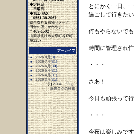
am 8:30～pm 6:00
◆定休日
とにかく一日、一
日曜日
◆TEL･FAX
過ごして行きたい
0551-38-2067
総合衣料＆着物リメーク
田舎の店「かわやま」
何もやらないでも
〒409-1502
山梨県北杜市大泉町谷戸町
屋2257
時間に管理され忙
アーカイブ
2026 8月
(8)
2026 7月
(31)
・・・
2026 6月
(30)
2026 5月
(31)
2026 4月
(31)
2026 3月
(31)
さあ！
(1)
2
3
4
...
33
»
過去ログの検索
今日も頑張って行
・・・
今夜は楽しみです