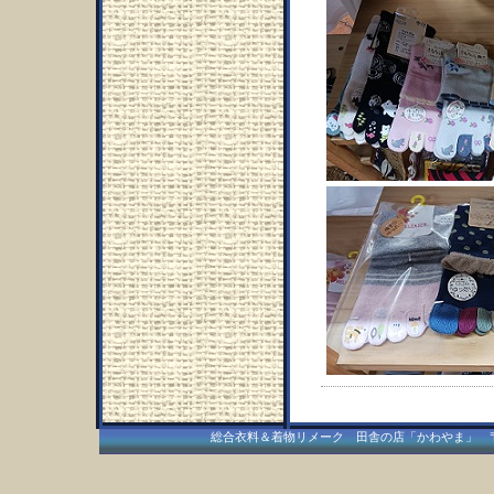
総合衣料＆着物リメーク 田舎の店「かわやま」 〒409-15