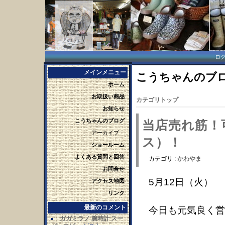
ロ
メインメニュー
こうちゃんのブログ 
ホーム
お取扱い商品
カテゴリトップ
お知らせ
こうちゃんのブログ
当店売れ筋！
アーカイブ
ス）！
ショールーム
よくある質問と回答
カテゴリ :
かわやま
お問合せ
5月12日（火）
アクセス地図
リンク
最新のコメント
今日も元気良く営
ガガミラノ 腕時計 スー