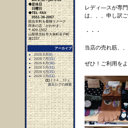
am 8:30～pm 6:00
◆定休日
レディ―スが専門
日曜日
◆TEL･FAX
は、、、申し訳ござ
0551-38-2067
総合衣料＆着物リメーク
田舎の店「かわやま」
〒409-1502
・・・
山梨県北杜市大泉町谷戸町
屋2257
当店の売れ筋、、
アーカイブ
2026 8月
(6)
2026 7月
(31)
ぜひ！ご利用をよ
2026 6月
(30)
2026 5月
(31)
2026 4月
(31)
2026 3月
(31)
(1)
2
3
4
...
33
»
過去ログの検索