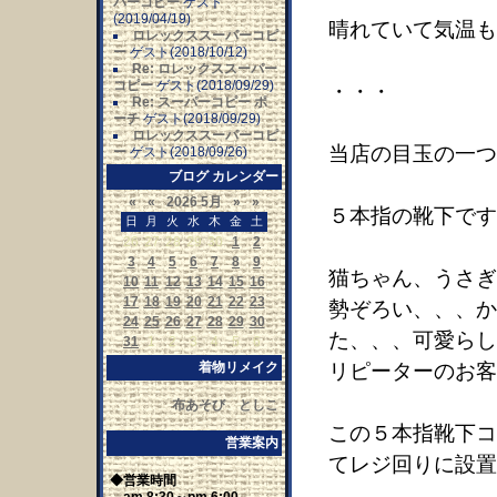
パーコピー
ゲスト
(2019/04/19)
晴れていて気温も
ロレックススーパーコピ
ー
ゲスト(2018/10/12)
Re: ロレックススーパー
コピー
ゲスト(2018/09/29)
・・・
Re: スーパーコピー ポ
ーチ
ゲスト(2018/09/29)
ロレックススーパーコピ
当店の目玉の一つ
ー
ゲスト(2018/09/26)
ブログ カレンダー
«
«
2026 5月
»
»
５本指の靴下です
日
月
火
水
木
金
土
26
27
28
29
30
1
2
3
4
5
6
7
8
9
猫ちゃん、うさぎ
10
11
12
13
14
15
16
17
18
19
20
21
22
23
勢ぞろい、、、か
24
25
26
27
28
29
30
た、、、可愛らし
31
1
2
3
4
5
6
着物リメイク
リピーターのお客
布あそび としこ
この５本指靴下コ
営業案内
てレジ回りに設置
◆営業時間