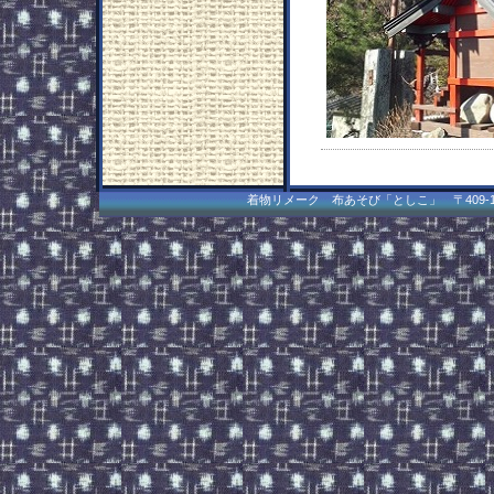
着物リメーク 布あそび「としこ」 〒409-1502