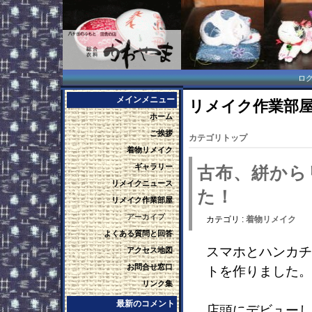
ロ
メインメニュー
リメイク作業部屋 -
ホーム
ご挨拶
カテゴリトップ
着物リメイク
ギャラリー
古布、絣から
リメイクニュース
た！
リメイク作業部屋
アーカイブ
カテゴリ :
着物リメイク
よくある質問と回答
スマホとハンカチ
アクセス地図
お問合せ窓口
トを作りました。
リンク集
最新のコメント
店頭にデビューし