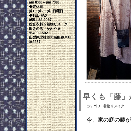
am 8:00～pm 7:00
◆定休日
第1・第2・第3日曜日
◆TEL･FAX
0551-38-2067
総合衣料＆着物リメーク
田舎の店「かわやま」
〒409-1502
山梨県北杜市大泉町谷戸町
屋2257
早くも「藤」
カテゴリ :
着物リメイク
今、家の庭の藤が