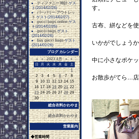
ティファニー 時計
ゲス
す。
ト(2014/02/28)
バーバリー アウトレッ
ト
ゲスト(2014/02/27)
gucci bags online
ゲス
古布、絣などを使
ト(2014/02/26)
gucci bags
ゲスト
(2014/02/26)
buy gucci bags
ゲスト
いかがでしょうか
(2014/02/26)
ブログ カレンダー
«
«
2023 4月
»
»
中に小さなポケッ
日
月
火
水
木
金
土
26
27
28
29
30
31
1
2
3
4
5
6
7
8
お散歩がてら…店
9
10
11
12
13
14
15
16
17
18
19
20
21
22
23
24
25
26
27
28
29
30
1
2
3
4
5
6
総合衣料かわやま
総合衣料かわやま
営業案内
◆営業時間