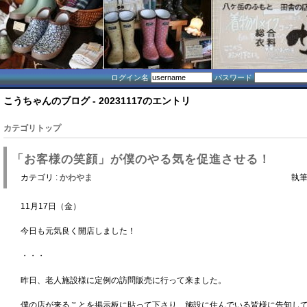
ログイン名
パスワード
こうちゃんのブログ - 20231117のエントリ
カテゴリトップ
「お客様の笑顔」が僕のやる気を促進させる！
カテゴリ :
かわやま
執筆
11月17日（金）
今日も元気良く開店しました！
・・・
昨日、老人施設様に定例の訪問販売に行って来ました。
僕の店が来ることを掲示板に貼って下さり、施設に住んでいる皆様に告知し