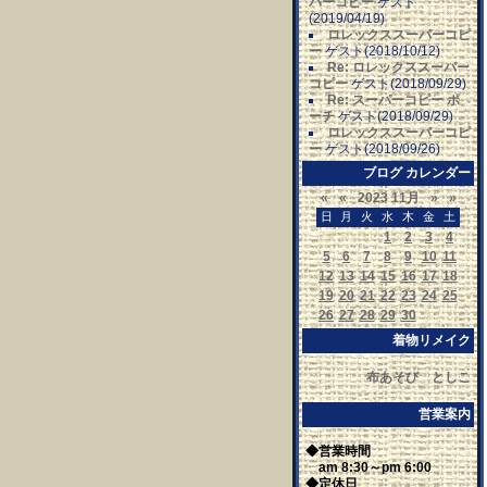
パーコピー
ゲスト
(2019/04/19)
ロレックススーパーコピ
ー
ゲスト(2018/10/12)
Re: ロレックススーパー
コピー
ゲスト(2018/09/29)
Re: スーパーコピー ポ
ーチ
ゲスト(2018/09/29)
ロレックススーパーコピ
ー
ゲスト(2018/09/26)
ブログ カレンダー
«
«
2023 11月
»
»
日
月
火
水
木
金
土
29
30
31
1
2
3
4
5
6
7
8
9
10
11
12
13
14
15
16
17
18
19
20
21
22
23
24
25
26
27
28
29
30
1
2
着物リメイク
布あそび としこ
営業案内
◆営業時間
am 8:30～pm 6:00
◆定休日