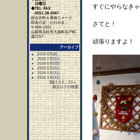
日曜日
すぐにやらなきゃ
◆TEL･FAX
0551-38-2067
総合衣料＆着物リメーク
田舎の店「かわやま」
さてと！
〒409-1502
山梨県北杜市大泉町谷戸町
屋2257
頑張りますよ！
アーカイブ
2026 8月
(8)
2026 7月
(31)
2026 6月
(30)
2026 5月
(31)
2026 4月
(31)
2026 3月
(31)
(1)
2
3
4
...
33
»
過去ログの検索