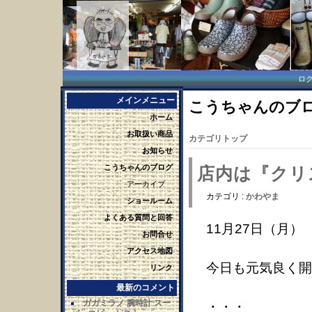
ロ
メインメニュー
こうちゃんのブログ 
ホーム
お取扱い商品
カテゴリトップ
お知らせ
こうちゃんのブログ
店内は『クリ
アーカイブ
カテゴリ :
かわやま
ショールーム
よくある質問と回答
11月27日（月）
お問合せ
アクセス地図
今日も元気良く開
リンク
最新のコメント
ガガミラノ 腕時計 スー
・・・