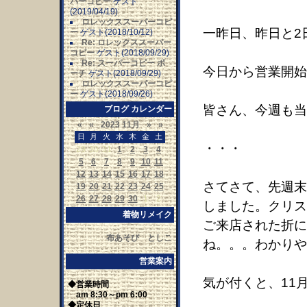
パーコピー
ゲスト
(2019/04/19)
ロレックススーパーコピ
一昨日、昨日と2
ー
ゲスト(2018/10/12)
Re: ロレックススーパー
コピー
ゲスト(2018/09/29)
Re: スーパーコピー ポ
今日から営業開始
ーチ
ゲスト(2018/09/29)
ロレックススーパーコピ
ー
ゲスト(2018/09/26)
皆さん、今週も当
ブログ カレンダー
«
«
2023 11月
»
»
日
月
火
水
木
金
土
・・・
29
30
31
1
2
3
4
5
6
7
8
9
10
11
12
13
14
15
16
17
18
さてさて、先週末
19
20
21
22
23
24
25
26
27
28
29
30
1
2
しました。クリス
着物リメイク
ご来店された折に
布あそび としこ
ね。。。わかりや
営業案内
気が付くと、11
◆営業時間
am 8:30～pm 6:00
◆定休日