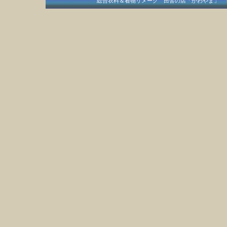
総合衣料＆着物リメーク 田舎の店「かわやま」 〒409-15