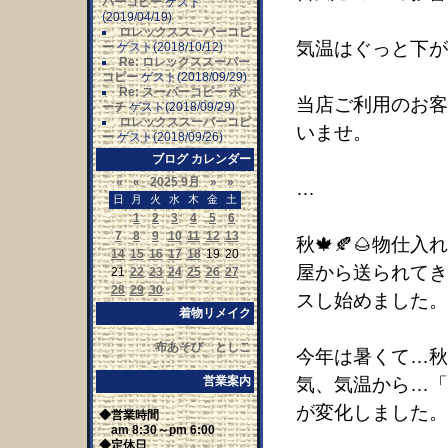
パーコピー
ゲスト
(2019/04/19)
ロレックススーパーコピ
気温はぐっと下が
ー
ゲスト(2018/10/12)
Re: ロレックススーパー
コピー
ゲスト(2018/09/29)
Re: スーパーコピー ポ
当店ご利用のお客
ーチ
ゲスト(2018/09/29)
ロレックススーパーコピ
いませ。
ー
ゲスト(2018/09/26)
ブログ カレンダー
«
«
2025 9月
»
»
…
日
月
火
水
木
金
土
31
1
2
3
4
5
6
7
8
9
10
11
12
13
秋🍁🍂🌰物
14
15
16
17
18
19
20
屋から送られてき
21
22
23
24
25
26
27
28
29
30
1
2
3
4
スし始めました。
着物リメイク
布あそび としこ
今年は暑くて…秋
営業案内
気、気温から…「
が変化しました。
◆営業時間
am 8:30～pm 6:00
◆定休日