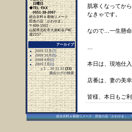
日曜日
肌寒くなってから
◆TEL･FAX
0551-38-2067
なきゃです。
総合衣料＆着物リメーク
田舎の店「かわやま」
〒409-1502
なので…一生懸命
山梨県北杜市大泉町谷戸町
屋2257
アーカイブ
…
2009 12月
(7)
2009 10月
(5)
2009 9月
(1)
本日は、現地仕入
2009 7月
(1)
«
1
...
30
31
32
(33)
過去ログの検索
店番は、妻の美幸
皆様、本日もご利
総合衣料＆着物リメーク 田舎の店「かわやま」 〒409-15