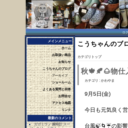
ロ
メインメニュー
こうちゃんのブログ 
ホーム
お取扱い商品
カテゴリトップ
お知らせ
こうちゃんのブログ
秋🍁🍂🌰
アーカイブ
カテゴリ :
かわやま
ショールーム
よくある質問と回答
9月5日(金)
お問合せ
アクセス地図
今日も元気良く営
リンク
最新のコメント
ガガミラノ 腕時計 スー
台風🍃🌀☔の