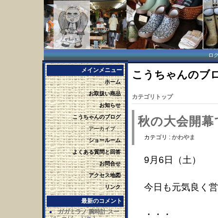
ロ
メインメニュー
こうちゃんのブログ 
ホーム
お取扱い商品
カテゴリトップ
お知らせ
こうちゃんのブログ
秋の大会開幕
アーカイブ
カテゴリ :
かわやま
ショールーム
よくある質問と回答
9月6日（土）
お問合せ
アクセス地図
今日も元気良く営
リンク
最新のコメント
ガガミラノ 腕時計 スー
・・・