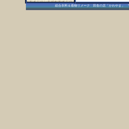
総合衣料＆着物リメーク 田舎の店「かわやま」 〒409-15