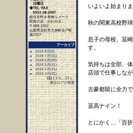
日曜日
いよいよ始まりま
◆TEL･FAX
0551-38-2067
総合衣料＆着物リメーク
田舎の店「かわやま」
秋の関東高校野球
〒409-1502
山梨県北杜市大泉町谷戸町
屋2257
息子の母校、韮崎
アーカイブ
す。
2026 8月
(6)
2026 7月
(31)
2026 6月
(30)
気持ちは全部、体
2026 5月
(31)
2026 4月
(31)
店頭で仕事しなが
2026 3月
(31)
(1)
2
3
4
...
33
»
過去ログの検索
古豪都留に全力で
韮高ナイン！
とにかく…「百折