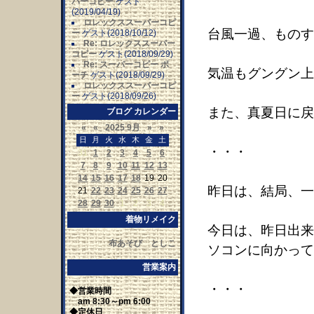
パーコピー
ゲスト
(2019/04/19)
ロレックススーパーコピ
台風一過、ものす
ー
ゲスト(2018/10/12)
Re: ロレックススーパー
コピー
ゲスト(2018/09/29)
Re: スーパーコピー ポ
気温もグングン上
ーチ
ゲスト(2018/09/29)
ロレックススーパーコピ
ー
ゲスト(2018/09/26)
また、真夏日に戻
ブログ カレンダー
«
«
2025 9月
»
»
日
月
火
水
木
金
土
・・・
31
1
2
3
4
5
6
7
8
9
10
11
12
13
14
15
16
17
18
19
20
昨日は、結局、一
21
22
23
24
25
26
27
28
29
30
1
2
3
4
着物リメイク
今日は、昨日出来
布あそび としこ
ソコンに向かって
営業案内
・・・
◆営業時間
am 8:30～pm 6:00
◆定休日