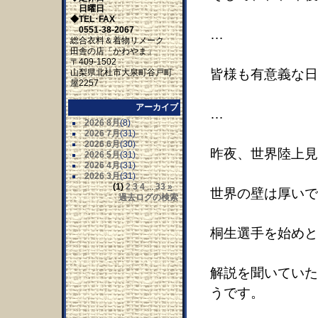
日曜日
◆TEL･FAX
0551-38-2067
…
総合衣料＆着物リメーク
田舎の店「かわやま」
〒409-1502
皆様も有意義な日
山梨県北杜市大泉町谷戸町
屋2257
アーカイブ
…
2026 8月
(8)
2026 7月
(31)
2026 6月
(30)
昨夜、世界陸上見
2026 5月
(31)
2026 4月
(31)
2026 3月
(31)
(1)
2
3
4
...
33
»
世界の壁は厚いで
過去ログの検索
桐生選手を始めと
解説を聞いていた
うです。