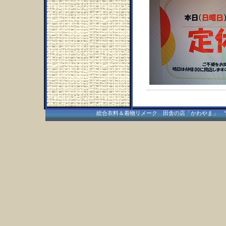
総合衣料＆着物リメーク 田舎の店「かわやま」 〒409-15