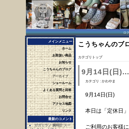
ロ
メインメニュー
こうちゃんのブログ 
ホーム
お取扱い商品
カテゴリトップ
お知らせ
こうちゃんのブログ
9月14日(日
アーカイブ
カテゴリ :
かわやま
ショールーム
よくある質問と回答
9月14日(日)
お問合せ
アクセス地図
本日は「定休日」
リンク
最新のコメント
ガガミラノ 腕時計 スー
ご利用のお客様に