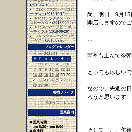
パーコピー
ゲスト
(2019/04/19)
ロレックススーパーコピ
尚、明日、9月15
ー
ゲスト(2018/10/12)
Re: ロレックススーパー
開店しますのでご
コピー
ゲスト(2018/09/29)
Re: スーパーコピー ポ
ーチ
ゲスト(2018/09/29)
ロレックススーパーコピ
…
ー
ゲスト(2018/09/26)
ブログ カレンダー
«
«
2025 9月
»
»
雨☔も止んで今朝
日
月
火
水
木
金
土
31
1
2
3
4
5
6
7
8
9
10
11
12
13
とっても涼しいで
14
15
16
17
18
19
20
21
22
23
24
25
26
27
28
29
30
1
2
3
4
なので、先週の日
着物リメイク
ろうと思います。
布あそび としこ
営業案内
…
◆営業時間
am 8:30～pm 6:00
そして、、、午後
◆定休日