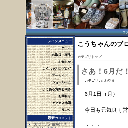
ロ
メインメニュー
こうちゃんのブログ 
ホーム
お取扱い商品
カテゴリトップ
お知らせ
こうちゃんのブログ
さあ！6月だ
アーカイブ
カテゴリ :
かわやま
ショールーム
よくある質問と回答
6月1日（月）
お問合せ
アクセス地図
今日も元気良く営
リンク
最新のコメント
ガガミラノ 腕時計 スー
・・・