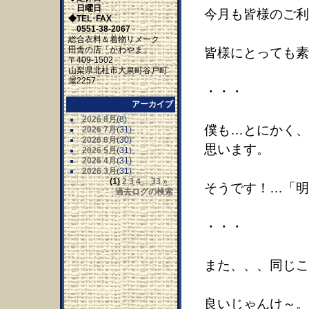
日曜日
今月も皆様のご利
◆TEL･FAX
0551-38-2067
総合衣料＆着物リメーク
田舎の店「かわやま」
皆様にとっても素
〒409-1502
山梨県北杜市大泉町谷戸町
屋2257
・・・
アーカイブ
2026 8月
(8)
僕も…とにかく、
2026 7月
(31)
2026 6月
(30)
思います。
2026 5月
(31)
2026 4月
(31)
2026 3月
(31)
(1)
2
3
4
...
33
»
そうです！…「明
過去ログの検索
・・・
また、、、同じこ
良いじゃんけ～。