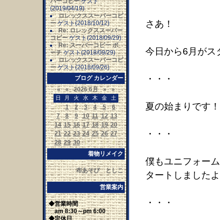
パーコピー
ゲスト
(2019/04/19)
ロレックススーパーコピ
さあ！
ー
ゲスト(2018/10/12)
Re: ロレックススーパー
コピー
ゲスト(2018/09/29)
Re: スーパーコピー ポ
今日から6月がス
ーチ
ゲスト(2018/09/29)
ロレックススーパーコピ
ー
ゲスト(2018/09/26)
・・・
ブログ カレンダー
«
«
2026 6月
»
»
日
月
火
水
木
金
土
夏の始まりです！
31
1
2
3
4
5
6
7
8
9
10
11
12
13
14
15
16
17
18
19
20
・・・
21
22
23
24
25
26
27
28
29
30
1
2
3
4
着物リメイク
僕もユニフォーム
布あそび としこ
タートしましたよ
営業案内
・・・
◆営業時間
am 8:30～pm 6:00
◆定休日