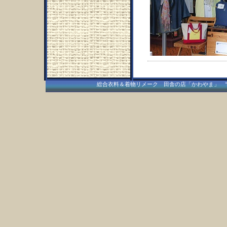
総合衣料＆着物リメーク 田舎の店「かわやま」 〒409-15