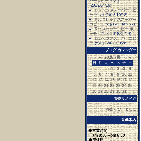
パーコピー
ゲスト
(2019/04/19)
ロレックススーパーコピ
ー
ゲスト(2018/10/12)
Re: ロレックススーパー
コピー
ゲスト(2018/09/29)
Re: スーパーコピー ポ
ーチ
ゲスト(2018/09/29)
ロレックススーパーコピ
ー
ゲスト(2018/09/26)
ブログ カレンダー
«
«
2026 7月
»
»
日
月
火
水
木
金
土
28
29
30
1
2
3
4
5
6
7
8
9
10
11
12
13
14
15
16
17
18
19
20
21
22
23
24
25
26
27
28
29
30
31
1
着物リメイク
布あそび としこ
営業案内
◆営業時間
am 8:30～pm 6:00
◆定休日