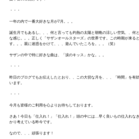
・・・
一年の内で一番大好きな月が7月。。。
誕生月でもあるし、、、何と言っても灼熱の太陽と朝晩の涼しい空気、、何
な感じ。。。正しく「サザンオールスターズ」の世界です。この時期が来る
す。。。親に迷惑をかけて、、、遊んでいたころを。。。（笑）
サザンの中で特に好きな曲は、「涙のキッス」かな。。。
・・・
昨日のブログでもお伝えしたとおり、、この大切な月を、、、「時間」を有
います。
・・・
今月も皆様のご利用を心よりお待ちしております。
さあ！今日も「仕入れ！」「仕入れ！」頭の中には…早く良いもの仕入れな
かり考えている昨今です。
なので、、、頑張ります！